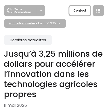
Skip
to
Contact
content
Accueil
●
Nouvelles
●
Jusqu’à 3,25 millions de dollars pour accélérer l’innovation dans les technologies agricoles propres
Dernières actualités
Jusqu’à 3,25 millions de
dollars pour accélérer
Origo
l’innovation dans les
Lab-à-Startup
technologies agricoles
propres
11 mai 2026