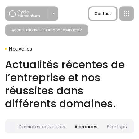
Skip
to
Contact
content
Accueil
●
Nouvelles
●
Annonces
●
Page 2
Nouvelles
Actualités récentes de
l’entreprise et nos
réussites dans
Origo
différents domaines.
Lab-à-Startup
Dernières actualités
Annonces
Startups
I