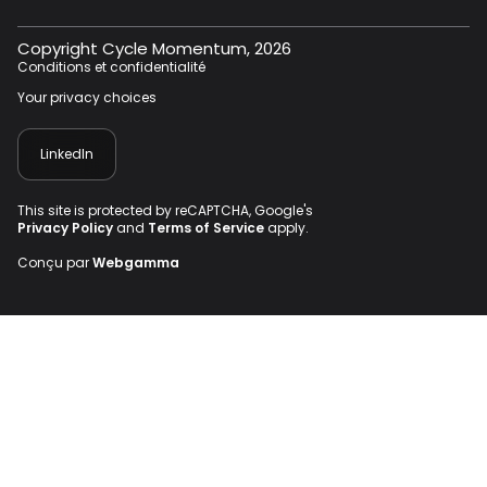
Technologies climatiques
Agtech
Copyright Cycle Momentum, 2026
Conditions et confidentialité
Énergie propre
Your privacy choices
Technologies alimentaires
LinkedIn
Technologies urbaines
Technologies de l'eau
This site is protected by reCAPTCHA, Google's
Privacy Policy
and
Terms of Service
apply.
Industrie 4.0
Conçu par
Webgamma
Chimie verte