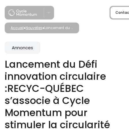
Skip
to
Contac
content
Accueil
●
Nouvelles
●
Lancement du Défi innovation circulaire :RECYC-QUÉBEC s’associe à Cycle Momentum pour stimuler la circularité des filières éolienne et des batteries de véhicules électriques
Annonces
Lancement du Défi
innovation circulaire
Origo
:RECYC-QUÉBEC
Lab-à-Startup
s’associe à Cycle
Momentum pour
stimuler la circularité